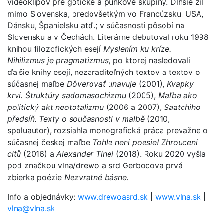
videoklipov pre gotické a punkové skupiny. Dlhšie žil
mimo Slovenska, predovšetkým vo Francúzsku, USA,
Dánsku, Španielsku atď.; v súčasnosti pôsobí na
Slovensku a v Čechách. Literárne debutoval roku 1998
knihou filozofických esejí
Myslením ku kríze.
Nihilizmus je pragmatizmus
, po ktorej nasledovali
ďalšie knihy esejí, nezaraditeľných textov a textov o
súčasnej maľbe
Dôverovať unavuje
(2001),
Kvapky
krvi. Štruktúry sadomasochizmu
(2005),
Maľba ako
politický akt neototalizmu
(2006 a 2007),
Saatchiho
předsíň. Texty o současnosti v malbě
(2010,
spoluautor), rozsiahla monografická práca prevažne o
súčasnej českej maľbe
Tohle není poesie! Zhroucení
citů
(2016) a
Alexander Tinei
(2018). Roku 2020 vyšla
pod značkou vlna/drewo a srd Gerbocova prvá
zbierka poézie
Nezvratné básne
.
Info a objednávky:
www.drewoasrd.sk
|
www.vlna.sk
|
vlna@vlna.sk