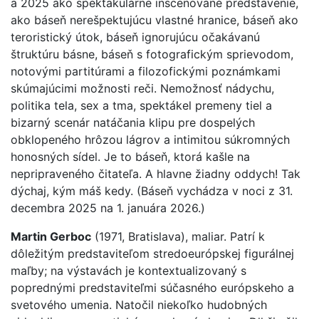
a 2025 ako spektakulárne inscenované predstavenie,
ako báseň nerešpektujúcu vlastné hranice, báseň ako
teroristický útok, báseň ignorujúcu očakávanú
štruktúru básne, báseň s fotografickým sprievodom,
notovými partitúrami a filozofickými poznámkami
skúmajúcimi možnosti reči. Nemožnosť nádychu,
politika tela, sex a tma, spektákel premeny tiel a
bizarný scenár natáčania klipu pre dospelých
obklopeného hrôzou lágrov a intimitou súkromných
honosných sídel. Je to báseň, ktorá kašle na
nepripraveného čitateľa. A hlavne žiadny oddych! Tak
dýchaj, kým máš kedy. (Báseň vychádza v noci z 31.
decembra 2025 na 1. januára 2026.)
Martin Gerboc
(1971, Bratislava), maliar. Patrí k
dôležitým predstaviteľom stredoeurópskej figurálnej
maľby; na výstavách je kontextualizovaný s
poprednými predstaviteľmi súčasného európskeho a
svetového umenia. Natočil niekoľko hudobných