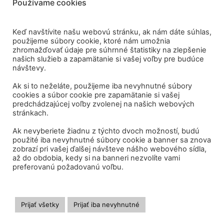
Používame cookies
Keď navštívite našu webovú stránku, ak nám dáte súhlas,
použijeme súbory cookie, ktoré nám umožnia
zhromažďovať údaje pre súhrnné štatistiky na zlepšenie
našich služieb a zapamätanie si vašej voľby pre budúce
návštevy.
Ak si to neželáte, použijeme iba nevyhnutné súbory
cookies a súbor cookie pre zapamätanie si vašej
predchádzajúcej voľby zvolenej na našich webových
stránkach.
Ak nevyberiete žiadnu z týchto dvoch možností, budú
použité iba nevyhnutné súbory cookie a banner sa znova
zobrazí pri vašej ďalšej návšteve nášho webového sídla,
až do obdobia, kedy si na banneri nezvolíte vami
preferovanú požadovanú voľbu.
Sme aj na sociálnych sietiach:
Prijať všetky
Prijať iba nevyhnutné
© 2026 OZ Vlna