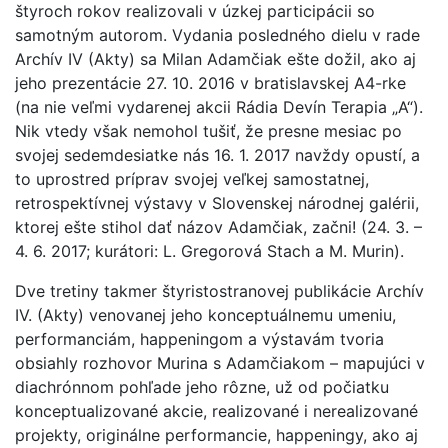
štyroch rokov realizovali v úzkej participácii so
samotným autorom. Vydania posledného dielu v rade
Archív IV (Akty) sa Milan Adamčiak ešte dožil, ako aj
jeho prezentácie 27. 10. 2016 v bratislavskej A4-rke
(na nie veľmi vydarenej akcii Rádia Devín Terapia „A“).
Nik vtedy však nemohol tušiť, že presne mesiac po
svojej sedemdesiatke nás 16. 1. 2017 navždy opustí, a
to uprostred príprav svojej veľkej samostatnej,
retrospektívnej výstavy v Slovenskej národnej galérii,
ktorej ešte stihol dať názov Adamčiak, začni! (24. 3. –
4. 6. 2017; kurátori: L. Gregorová Stach a M. Murin).
Dve tretiny takmer štyristostranovej publikácie Archív
IV. (Akty) venovanej jeho konceptuálnemu umeniu,
performanciám, happeningom a výstavám tvoria
obsiahly rozhovor Murina s Adamčiakom – mapujúci v
diachrónnom pohľade jeho rôzne, už od počiatku
konceptualizované akcie, realizované i nerealizované
projekty, originálne performancie, happeningy, ako aj