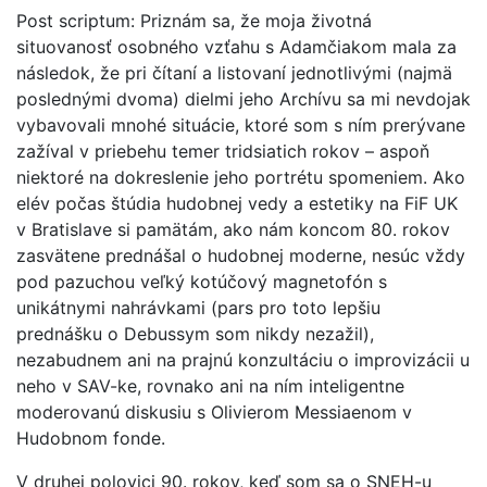
Post scriptum: Priznám sa, že moja životná
situovanosť osobného vzťahu s Adamčiakom mala za
následok, že pri čítaní a listovaní jednotlivými (najmä
poslednými dvoma) dielmi jeho Archívu sa mi nevdojak
vybavovali mnohé situácie, ktoré som s ním prerývane
zažíval v priebehu temer tridsiatich rokov – aspoň
niektoré na dokreslenie jeho portrétu spomeniem. Ako
elév počas štúdia hudobnej vedy a estetiky na FiF UK
v Bratislave si pamätám, ako nám koncom 80. rokov
zasvätene prednášal o hudobnej moderne, nesúc vždy
pod pazuchou veľký kotúčový magnetofón s
unikátnymi nahrávkami (pars pro toto lepšiu
prednášku o Debussym som nikdy nezažil),
nezabudnem ani na prajnú konzultáciu o improvizácii u
neho v SAV-ke, rovnako ani na ním inteligentne
moderovanú diskusiu s Olivierom Messiaenom v
Hudobnom fonde.
V druhej polovici 90. rokov, keď som sa o SNEH-u