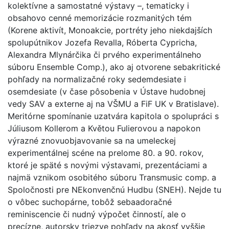
kolektívne a samostatné výstavy –, tematicky i
obsahovo cenné memorizácie rozmanitých tém
(Korene aktivít, Monoakcie, portréty jeho niekdajších
spolupútnikov Jozefa Revalla, Róberta Cypricha,
Alexandra Mlynárčika či prvého experimentálneho
súboru Ensemble Comp.), ako aj otvorene sebakritické
pohľady na normalizačné roky sedemdesiate i
osemdesiate (v čase pôsobenia v Ústave hudobnej
vedy SAV a externe aj na VŠMU a FiF UK v Bratislave).
Meritórne spomínanie uzatvára kapitola o spolupráci s
Júliusom Kollerom a Květou Fulierovou a napokon
výrazné znovuobjavovanie sa na umeleckej
experimentálnej scéne na prelome 80. a 90. rokov,
ktoré je späté s novými výstavami, prezentáciami a
najmä vznikom osobitého súboru Transmusic comp. a
Spoločnosti pre NEkonvenčnú Hudbu (SNEH). Nejde tu
o vôbec suchopárne, tobôž sebaadoračné
reminiscencie či nudný výpočet činností, ale o
precízne, autorsky triezve pohľady na akosť vyššie