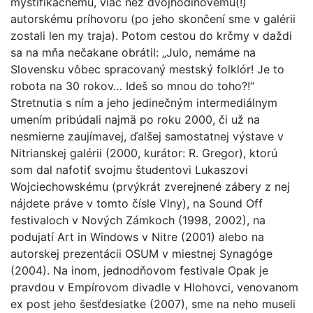
mystifıkačnému, viac než dvojhodinovému(!)
autorskému príhovoru (po jeho skončení sme v galérii
zostali len my traja). Potom cestou do krčmy v daždi
sa na mňa nečakane obrátil: „Julo, nemáme na
Slovensku vôbec spracovaný mestský folklór! Je to
robota na 30 rokov… Ideš so mnou do toho?!“
Stretnutia s ním a jeho jedinečným intermediálnym
umením pribúdali najmä po roku 2000, či už na
nesmierne zaujímavej, ďalšej samostatnej výstave v
Nitrianskej galérii (2000, kurátor: R. Gregor), ktorú
som dal nafotiť svojmu študentovi Lukaszovi
Wojciechowskému (prvýkrát zverejnené zábery z nej
nájdete práve v tomto čísle Vlny), na Sound Off
festivaloch v Nových Zámkoch (1998, 2002), na
podujatí Art in Windows v Nitre (2001) alebo na
autorskej prezentácii OSUM v miestnej Synagóge
(2004). Na inom, jednodňovom festivale Opak je
pravdou v Empírovom divadle v Hlohovci, venovanom
ex post jeho šesťdesiatke (2007), sme na neho museli