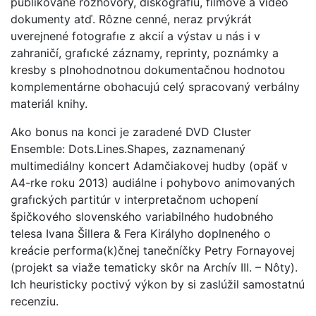
publikované rozhovory, diskografıu, fılmové a video
dokumenty atď. Rôzne cenné, neraz prvýkrát
uverejnené fotografıe z akcií a výstav u nás i v
zahraničí, grafıcké záznamy, reprinty, poznámky a
kresby s plnohodnotnou dokumentačnou hodnotou
komplementárne obohacujú celý spracovaný verbálny
materiál knihy.
Ako bonus na konci je zaradené DVD Cluster
Ensemble: Dots.Lines.Shapes, zaznamenaný
multimediálny koncert Adamčiakovej hudby (opäť v
A4-rke roku 2013) audiálne i pohybovo animovaných
grafıckých partitúr v interpretačnom uchopení
špičkového slovenského variabilného hudobného
telesa Ivana Šillera & Fera Királyho doplneného o
kreácie performa(k)čnej tanečníčky Petry Fornayovej
(projekt sa viaže tematicky skôr na Archív III. – Nôty).
Ich heuristicky poctivý výkon by si zaslúžil samostatnú
recenziu.