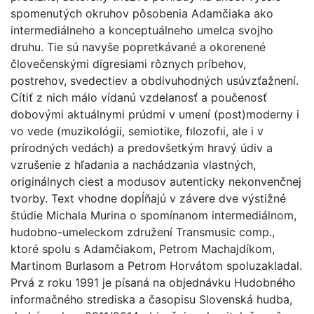
spomenutých okruhov pôsobenia Adamčiaka ako
intermediálneho a konceptuálneho umelca svojho
druhu. Tie sú navyše popretkávané a okorenené
človečenskými digresiami rôznych príbehov,
postrehov, svedectiev a obdivuhodných usúvzťažnení.
Cítiť z nich málo vídanú vzdelanosť a poučenosť
dobovými aktuálnymi prúdmi v umení (post)moderny i
vo vede (muzikológii, semiotike, fılozofıi, ale i v
prírodných vedách) a predovšetkým hravý údiv a
vzrušenie z hľadania a nachádzania vlastných,
originálnych ciest a modusov autenticky nekonvenčnej
tvorby. Text vhodne dopĺňajú v závere dve výstižné
štúdie Michala Murina o spomínanom intermediálnom,
hudobno-umeleckom združení Transmusic comp.,
ktoré spolu s Adamčiakom, Petrom Machajdíkom,
Martinom Burlasom a Petrom Horvátom spoluzakladal.
Prvá z roku 1991 je písaná na objednávku Hudobného
informačného strediska a časopisu Slovenská hudba,