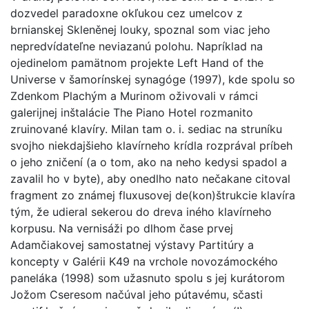
dozvedel paradoxne okľukou cez umelcov z
brnianskej Skleněnej louky, spoznal som viac jeho
nepredvídateľne neviazanú polohu. Napríklad na
ojedinelom pamätnom projekte Left Hand of the
Universe v šamorínskej synagóge (1997), kde spolu so
Zdenkom Plachým a Murinom oživovali v rámci
galerijnej inštalácie The Piano Hotel rozmanito
zruinované klavíry. Milan tam o. i. sediac na struníku
svojho niekdajšieho klavírneho krídla rozprával príbeh
o jeho zničení (a o tom, ako na neho kedysi spadol a
zavalil ho v byte), aby onedlho nato nečakane citoval
fragment zo známej fluxusovej de(kon)štrukcie klavíra
tým, že udieral sekerou do dreva iného klavírneho
korpusu. Na vernisáži po dlhom čase prvej
Adamčiakovej samostatnej výstavy Partitúry a
koncepty v Galérii K49 na vrchole novozámockého
paneláka (1998) som užasnuto spolu s jej kurátorom
Jožom Cseresom načúval jeho pútavému, sčasti