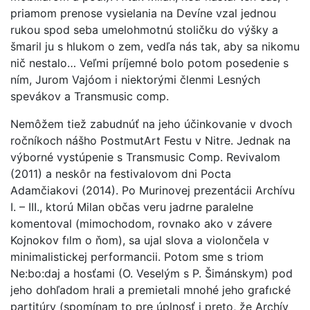
priamom prenose vysielania na Devíne vzal jednou
rukou spod seba umelohmotnú stoličku do výšky a
šmaril ju s hlukom o zem, vedľa nás tak, aby sa nikomu
nič nestalo… Veľmi príjemné bolo potom posedenie s
ním, Jurom Vajóom i niektorými členmi Lesných
spevákov a Transmusic comp.
Nemôžem tiež zabudnúť na jeho účinkovanie v dvoch
ročníkoch nášho PostmutArt Festu v Nitre. Jednak na
výborné vystúpenie s Transmusic Comp. Revivalom
(2011) a neskôr na festivalovom dni Pocta
Adamčiakovi (2014). Po Murinovej prezentácii Archívu
I. – III., ktorú Milan občas veru jadrne paralelne
komentoval (mimochodom, rovnako ako v závere
Kojnokov fılm o ňom), sa ujal slova a violončela v
minimalistickej performancii. Potom sme s triom
Ne:bo:daj a hosťami (O. Veselým s P. Šimánskym) pod
jeho dohľadom hrali a premietali mnohé jeho grafıcké
partitúry (spomínam to pre úplnosť i preto, že Archív