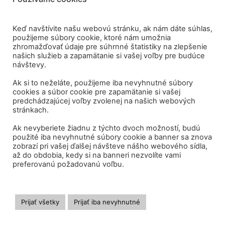
Keď navštívite našu webovú stránku, ak nám dáte súhlas,
použijeme súbory cookie, ktoré nám umožnia
zhromažďovať údaje pre súhrnné štatistiky na zlepšenie
našich služieb a zapamätanie si vašej voľby pre budúce
návštevy.
Ak si to neželáte, použijeme iba nevyhnutné súbory
cookies a súbor cookie pre zapamätanie si vašej
predchádzajúcej voľby zvolenej na našich webových
stránkach.
Ak nevyberiete žiadnu z týchto dvoch možností, budú
použité iba nevyhnutné súbory cookie a banner sa znova
zobrazí pri vašej ďalšej návšteve nášho webového sídla,
až do obdobia, kedy si na banneri nezvolíte vami
preferovanú požadovanú voľbu.
Sme aj na sociálnych sietiach:
Prijať všetky
Prijať iba nevyhnutné
© 2026 OZ Vlna