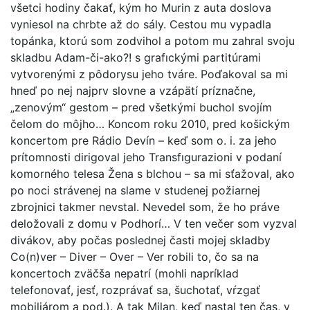
všetci hodiny čakať, kým ho Murin z auta doslova
vyniesol na chrbte až do sály. Cestou mu vypadla
topánka, ktorú som zodvihol a potom mu zahral svoju
skladbu Adam-či-ako?! s grafıckými partitúrami
vytvorenými z pôdorysu jeho tváre. Poďakoval sa mi
hneď po nej najprv slovne a vzápätí príznačne,
„zenovým“ gestom – pred všetkými buchol svojím
čelom do môjho… Koncom roku 2010, pred košickým
koncertom pre Rádio Devín – keď som o. i. za jeho
prítomnosti dirigoval jeho Transfıgurazioni v podaní
komorného telesa Žena s blchou – sa mi sťažoval, ako
po noci strávenej na slame v studenej požiarnej
zbrojnici takmer nevstal. Nevedel som, že ho práve
deložovali z domu v Podhorí… V ten večer som vyzval
divákov, aby počas poslednej časti mojej skladby
Co(n)ver – Diver – Over – Ver robili to, čo sa na
koncertoch zväčša nepatrí (mohli napríklad
telefonovať, jesť, rozprávať sa, šuchotať, vŕzgať
mobiliárom a pod.). A tak Milan, keď nastal ten čas, v