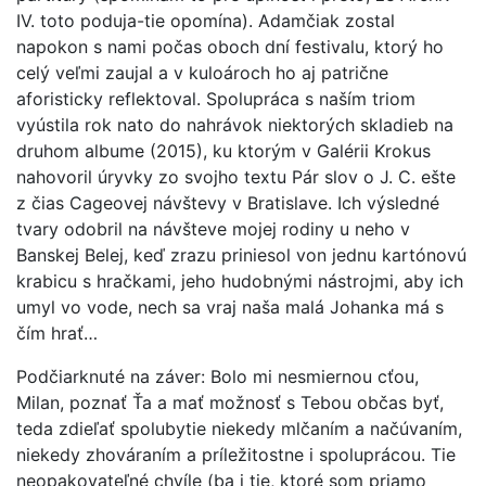
IV. toto poduja-tie opomína). Adamčiak zostal
napokon s nami počas oboch dní festivalu, ktorý ho
celý veľmi zaujal a v kuloároch ho aj patrične
aforisticky reflektoval. Spolupráca s naším triom
vyústila rok nato do nahrávok niektorých skladieb na
druhom albume (2015), ku ktorým v Galérii Krokus
nahovoril úryvky zo svojho textu Pár slov o J. C. ešte
z čias Cageovej návštevy v Bratislave. Ich výsledné
tvary odobril na návšteve mojej rodiny u neho v
Banskej Belej, keď zrazu priniesol von jednu kartónovú
krabicu s hračkami, jeho hudobnými nástrojmi, aby ich
umyl vo vode, nech sa vraj naša malá Johanka má s
čím hrať…
Podčiarknuté na záver: Bolo mi nesmiernou cťou,
Milan, poznať Ťa a mať možnosť s Tebou občas byť,
teda zdieľať spolubytie niekedy mlčaním a načúvaním,
niekedy zhováraním a príležitostne i spoluprácou. Tie
neopakovateľné chvíle (ba i tie, ktoré som priamo