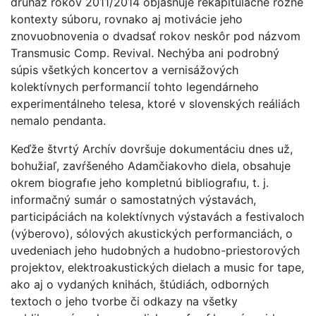
druház rokov 2011/2014 objasňuje rekapitulačne rôzne
kontexty súboru, rovnako aj motivácie jeho
znovuobnovenia o dvadsať rokov neskôr pod názvom
Transmusic Comp. Revival. Nechýba ani podrobný
súpis všetkých koncertov a vernisážových
kolektívnych performancií tohto legendárneho
experimentálneho telesa, ktoré v slovenských reáliách
nemalo pendanta.
Keďže štvrtý Archív dovršuje dokumentáciu dnes už,
bohužiaľ, zavŕšeného Adamčiakovho diela, obsahuje
okrem biografıe jeho kompletnú bibliografıu, t. j.
informačný sumár o samostatných výstavách,
participáciách na kolektívnych výstavách a festivaloch
(výberovo), sólových akustických performanciách, o
uvedeniach jeho hudobných a hudobno-priestorových
projektov, elektroakustických dielach a music for tape,
ako aj o vydaných knihách, štúdiách, odborných
textoch o jeho tvorbe či odkazy na všetky