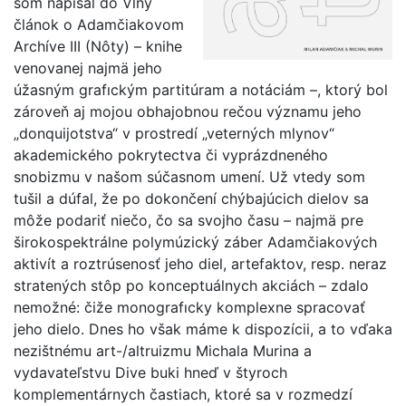
som napísal do Vlny
článok o Adamčiakovom
Archíve III (Nôty) – knihe
venovanej najmä jeho
úžasným grafıckým partitúram a notáciám –, ktorý bol
zároveň aj mojou obhajobnou rečou významu jeho
„donquijotstva“ v prostredí „veterných mlynov“
akademického pokrytectva či vyprázdneného
snobizmu v našom súčasnom umení. Už vtedy som
tušil a dúfal, že po dokončení chýbajúcich dielov sa
môže podariť niečo, čo sa svojho času – najmä pre
širokospektrálne polymúzický záber Adamčiakových
aktivít a roztrúsenosť jeho diel, artefaktov, resp. neraz
stratených stôp po konceptuálnych akciách – zdalo
nemožné: čiže monografıcky komplexne spracovať
jeho dielo. Dnes ho však máme k dispozícii, a to vďaka
nezištnému art-/altruizmu Michala Murina a
vydavateľstvu Dive buki hneď v štyroch
komplementárnych častiach, ktoré sa v rozmedzí